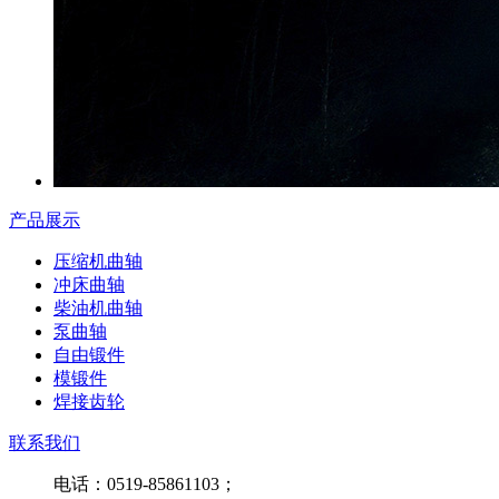
产品展示
压缩机曲轴
冲床曲轴
柴油机曲轴
泵曲轴
自由锻件
模锻件
焊接齿轮
联系我们
电话：0519-85861103；